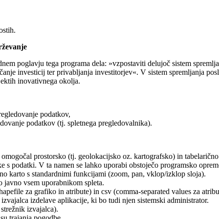
stih.
drževanje
vodnem poglavju tega programa dela: »vzpostaviti delujoč sistem spreml
nje investicij ter privabljanja investitorjev«. V sistem spremljanja posl
jektih inovativnega okolja.
pregledovanje podatkov,
ledovanje podatkov (tj. spletnega pregledovalnika).
 omogočal prostorsko (tj. geolokacijsko oz. kartografsko) in tabelaričn
ike s podatki. V ta namen se lahko uporabi obstoječo programsko oprem
o karto s standardnimi funkcijami (zoom, pan, vklop/izklop sloja).
jo javno vsem uporabnikom spleta.
efile za grafiko in atribute) in csv (comma-separated values za atribu
ajalca izdelave aplikacije, ki bo tudi njen sistemski administrator.
strežnik izvajalca).
asu trajanja pogodbe.