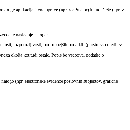
druge aplikacije javne uprave (npr. v eProstor) in tudi širše (npr. v
izvedene naslednje naloge:
osti, razpoložljivosti, podrobnejših podatkih (prostorska ureditev,
ivnega okolja kot tudi ostale. Popis bo vseboval podatke o
a nalogo (npr. elektronske evidence poslovnih subjektov, grafične