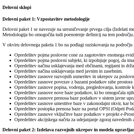
Delovni sklopi
Delovni paket 1: Vzpostavitev metodologije
Delovni paket 1 se navezuje na uresničevanje prvega cilja (Izdelati met
Metodologija bo omogočila tudi poenotenje definicij na tem področju.
V okviru delovnega paketa 1 bo na podlagi raziskovanja na področju po
Opredelitev pojma poslovne cone za zagotovitev enotnega eviden
Opredelitev pojma poslovni subjekt, ki izpolnjuje pogoj, da ima 
Opredelitev načina usklajevanja med občinami, regijami in drža
Opredelitev načina usklajevanja med javnim in zasebnim.
Opredelitev zasnove razvojnih usmeritev in ukrepov za poslov
Opredelitev zasnove povezav z bazami podatkov rabe prostora in
Opredelitev zasnove popisa, vodenja, pregledovanja, kontrole k
Opredelitev zasnove nove baze podatkov, ki bo omogočala njiho
Opredelitev zasnove prenosa baze podatkov v sistem javne uprav
Opredelitev zasnove umestitve baze v zakonodajni okvir, kar bo
Opredelitev postopka prenosa baze na portal OPSI (Odprti Podat
Opredelitev zasnove vključitve baze podatkov v projekt e-Prost
Opredelitev akcijskega načrta za udejanjanje zgoraj navedenih a
Delovni paket 2: Izdelava razvojnih ukrepov in modela upravlja