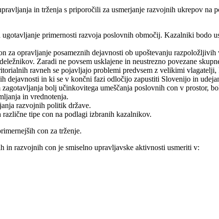
 upravljanja in trženja s priporočili za usmerjanje razvojnih ukrepov n
 za ugotavljanje primernosti razvoja poslovnih območij. Kazalniki bodo
n za opravljanje posameznih dejavnosti ob upoštevanju razpoložljivih v
ih deležnikov. Zaradi ne povsem usklajene in neustrezno povezane skupne
eritorialnih ravneh se pojavljajo problemi predvsem z velikimi vlagatelji,
 dejavnosti in ki se v končni fazi odločijo zapustiti Slovenijo in udejan
 zagotavljanja bolj učinkovitega umeščanja poslovnih con v prostor, bo
mljanja in vrednotenja.
anja razvojnih politik države.
 različne tipe con na podlagi izbranih kazalnikov.
rimernejših con za trženje.
h in razvojnih con je smiselno upravljavske aktivnosti usmeriti v: