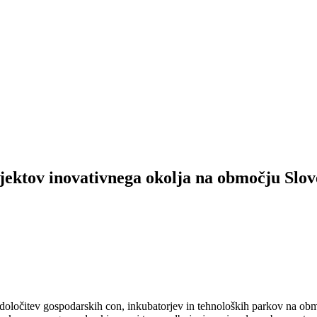
jektov inovativnega okolja na območju Slove
oločitev gospodarskih con, inkubatorjev in tehnoloških parkov na območju