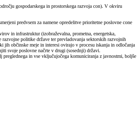
a področju gospodarskega in prostorskega razvoja con). V okviru
 usmerjeni predvsem za namene opredelitve prioritetne poslovne cone
irov in infrastruktur (izobraževalna, prometna, energetska,
 razvojne politike države ter prevladovanja sektorskih razvojnih
 ki jih občinske meje in interesi ovirajo v procesu iskanja in odločanja
jiti svoje poslovne načrte v drugi (sosednji) državi.
lj preglednega in vse vključujočega komuniciranja z javnostmi, boljše