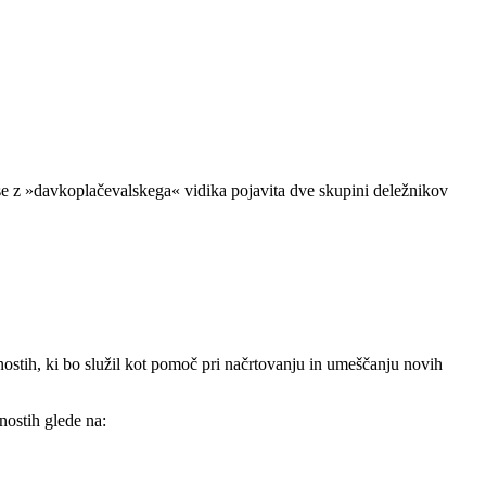
 se z »davkoplačevalskega« vidika pojavita dve skupini deležnikov
nostih, ki bo služil kot pomoč pri načrtovanju in umeščanju novih
nostih glede na: