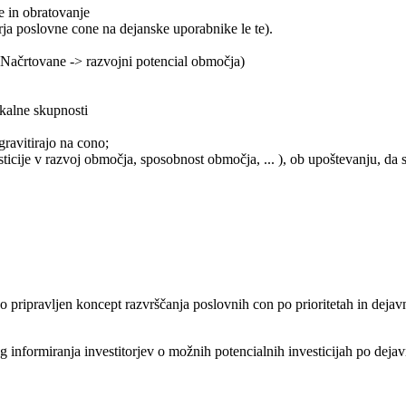
je in obratovanje
orja poslovne cone na dejanske uporabnike le te).
n Načrtovane -> razvojni potencial območja)
okalne skupnosti
gravitirajo na cono;
ticije v razvoj območja, sposobnost območja, ... ), ob upoštevanju, da
 pripravljen koncept razvrščanja poslovnih con po prioritetah in dejav
 informiranja investitorjev o možnih potencialnih investicijah po dejav