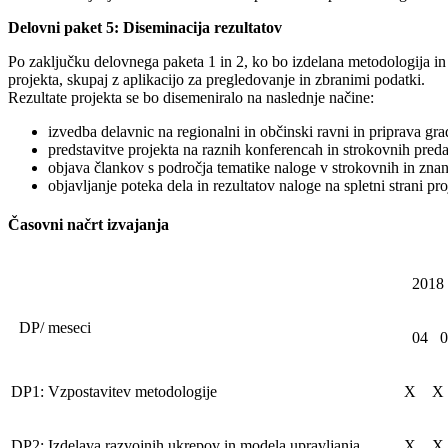
Delovni paket 5: Diseminacija rezultatov
Po zaključku delovnega paketa 1 in 2, ko bo izdelana metodologija in 
projekta, skupaj z aplikacijo za pregledovanje in zbranimi podatki.
Rezultate projekta se bo disemeniralo na naslednje načine:
izvedba delavnic na regionalni in občinski ravni in priprava gr
predstavitve projekta na raznih konferencah in strokovnih preda
objava člankov s področja tematike naloge v strokovnih in znan
objavljanje poteka dela in rezultatov naloge na spletni strani pro
Časovni načrt izvajanja
2018
DP/ meseci
04
0
DP1: Vzpostavitev metodologije
X
X
DP2: Izdelava razvojnih ukrepov in modela upravljanja
X
X