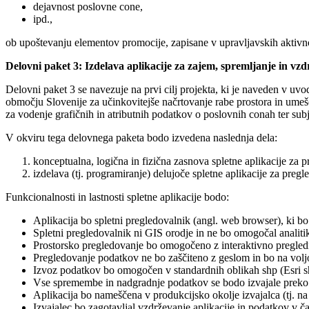
dejavnost poslovne cone,
ipd.,
ob upoštevanju elementov promocije, zapisane v upravljavskih aktivno
Delovni paket 3: Izdelava aplikacije za zajem, spremljanje in vz
Delovni paket 3 se navezuje na prvi cilj projekta, ki je naveden v u
območju Slovenije za učinkovitejše načrtovanje rabe prostora in umešča
za vodenje grafičnih in atributnih podatkov o poslovnih conah ter sub
V okviru tega delovnega paketa bodo izvedena naslednja dela:
konceptualna, logična in fizična zasnova spletne aplikacije za 
izdelava (tj. programiranje) delujoče spletne aplikacije za preg
Funkcionalnosti in lastnosti spletne aplikacije bodo:
Aplikacija bo spletni pregledovalnik (angl. web browser), ki bo
Spletni pregledovalnik ni GIS orodje in ne bo omogočal analit
Prostorsko pregledovanje bo omogočeno z interaktivno pregledn
Pregledovanje podatkov ne bo zaščiteno z geslom in bo na vol
Izvoz podatkov bo omogočen v standardnih oblikah shp (Esri shap
Vse spremembe in nadgradnje podatkov se bodo izvajale preko izv
Aplikacija bo nameščena v produkcijsko okolje izvajalca (tj. na 
Izvajalec bo zagotavljal vzdrževanje aplikacije in podatkov v č