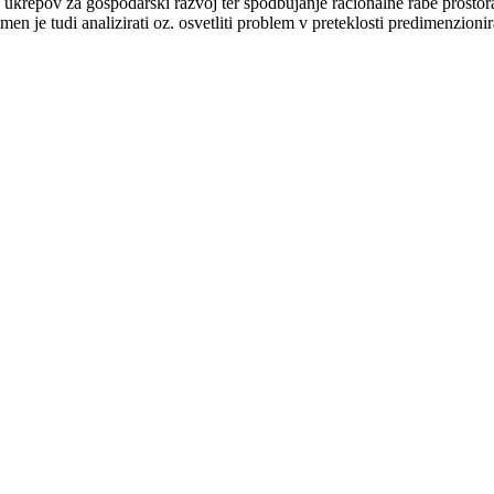
h ukrepov za gospodarski razvoj ter spodbujanje racionalne rabe prostor
 je tudi analizirati oz. osvetliti problem v preteklosti predimenzionira