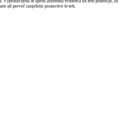
a. Vzpostavljena in sproti ažurirana evidenca na tem področju, za
ne ali preveč razpršene postavitve le-teh.