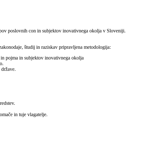
tipov poslovnih con in subjektov inovativnega okolja v Sloveniji.
akonodaje, študij in raziskav pripravljena metodologija:
 in pojma in subjektov inovativnega okolja
o.
 države.
redstev.
mače in tuje vlagatelje.