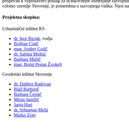
prispevati k vzpostavitvi podlag za učinkovitejše usmerjanje razvojni
celotno ozemlje Slovenije, je pomembna z razvojnega vidika. Njen namen
Projektna skupina:
Urbanistični inštitut RS
dr. Igor Bizjak
, vodja
Boštjan Cotič
mag. Andrej Gulič
dr. Sabina Mujkić
Barbara Mušič
mag. Borut Pegan Žvokelj
Geodetski inštitut Slovenije
dr. Dalibor Radovan
Blaž Barborič
Barbara Černič
Miran Janežič
Janja Hari
dr. Sebastjan Meža
Marko Zore