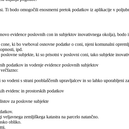
si. Ti bodo omogočili enosmerni pretok podatkov iz aplikacije v poljubne 
zasnovo evidence poslovnih con in subjektov inovativnega okolja), bodo 
 cone, ki bo vseboval osnovne podatke o coni, njeni komunalni opremljen
opnosti, ipd.
poslovne subjekte, ki so prisotni v poslovni coni, tako subjekte inovat
utnih podatkov in vodenje evidence poslovnih subjektov
 večfazno:
i so vodeni s strani pooblaščenih upravljalcev in so lahko uporabljeni z
kih evidenc in prostorskih podatkov
listov za poslovne subjekte
datkov.
i veljavnega zemljiškega katastra na parcelo natančno.
nsko obliko.
imi.