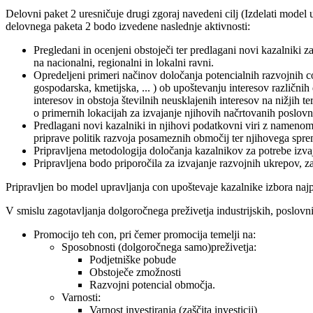
Delovni paket 2 uresničuje drugi zgoraj navedeni cilj (Izdelati model
delovnega paketa 2 bodo izvedene naslednje aktivnosti:
Pregledani in ocenjeni obstoječi ter predlagani novi kazalniki
na nacionalni, regionalni in lokalni ravni.
Opredeljeni primeri načinov določanja potencialnih razvojnih co
gospodarska, kmetijska, ... ) ob upoštevanju interesov različn
interesov in obstoja številnih neusklajenih interesov na nižjih t
o primernih lokacijah za izvajanje njihovih načrtovanih poslovnih
Predlagani novi kazalniki in njihovi podatkovni viri z namenom
priprave politik razvoja posameznih območij ter njihovega spre
Pripravljena metodologija določanja kazalnikov za potrebe izvaj
Pripravljena bodo priporočila za izvajanje razvojnih ukrepov, za
Pripravljen bo model upravljanja con upoštevaje kazalnike izbora najp
V smislu zagotavljanja dolgoročnega preživetja industrijskih, poslovni
Promocijo teh con, pri čemer promocija temelji na:
Sposobnosti (dolgoročnega samo)preživetja:
Podjetniške pobude
Obstoječe zmožnosti
Razvojni potencial območja.
Varnosti:
Varnost investiranja (zaščita investicij)