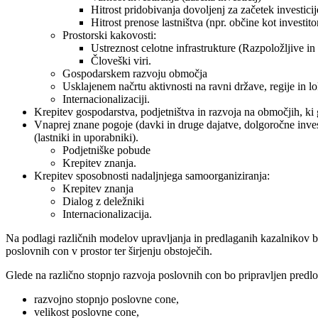
Hitrost pridobivanja dovoljenj za začetek investici
Hitrost prenose lastništva (npr. občine kot investit
Prostorski kakovosti:
Ustreznost celotne infrastrukture (Razpoložljive i
Človeški viri.
Gospodarskem razvoju območja
Usklajenem načrtu aktivnosti na ravni države, regije in l
Internacionalizaciji.
Krepitev gospodarstva, podjetništva in razvoja na območjih, ki 
Vnaprej znane pogoje (davki in druge dajatve, dolgoročne inves
(lastniki in uporabniki).
Podjetniške pobude
Krepitev znanja.
Krepitev sposobnosti nadaljnjega samoorganiziranja:
Krepitev znanja
Dialog z deležniki
Internacionalizacija.
Na podlagi različnih modelov upravljanja in predlaganih kazalnikov bo
poslovnih con v prostor ter širjenju obstoječih.
Glede na različno stopnjo razvoja poslovnih con bo pripravljen predlog
razvojno stopnjo poslovne cone,
velikost poslovne cone,