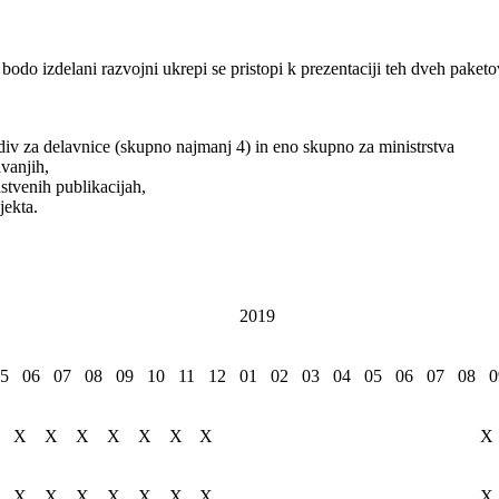
bodo izdelani razvojni ukrepi se pristopi k prezentaciji teh dveh paket
adiv za delavnice (skupno najmanj 4) in eno skupno za ministrstva
vanjih,
stvenih publikacijah,
jekta.
2019
5
06
07
08
09
10
11
12
01
02
03
04
05
06
07
08
0
X
X
X
X
X
X
X
X
X
X
X
X
X
X
X
X