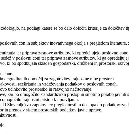
odologijo, na podlagi katere se bo dalo določiti kriterije za določitev 
slovnih con in subjektov inovativnega okolja s pregledom literature, z
tiranja ter priprava zasnove atributov, ki opredeljujejo poslovno cono
sedež v poslovni coni ter priprava zasnove atributov, ki ga opredeljujej
vo, ki bo spodbujala skladen gospodarski, družbeni in prostorski razvoj
ne cone.
 degradiranih območij za zagotovitev trajnostne rabe prostora.
akovosti, razširjanja in vzdrževanja podatkov o poslovnih conah.
vo učinkovito prostorsko in razvojno načrtovanje.
e, kar bo omogočilo standardiziran pristop in smotrno porabo javnih s
 omogočilo trajnostni pristop k upravljanju.
ki Slovenije) za zagotovitev preglednosti in dostopa do podatkov za do
or in prenos v sistem prostorskih podatkov javne uprave.
ktivnosti.
nja