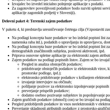
Izvajalec bo izvedel inicialno polnjenje aplikacije s podatki.
Za zagotovitev povezljivosti podatkov bodo razviti spletni servi
aplikacije zagonskih podjetij v Sloveniji).
Delovni paket 4: Terenski zajem podatkov
V paketu 4, ki predstavlja uresničevanje četrtega cilja (Vzpostaviti 
Na podlagi koncepta baze podatkov se bo izdelal popisni list za
namenska raba itd.), podatkih o upravljanju in upravljavcu, dost
Na podlagi koncepta baze podatkov se bo izdelal popisni list za 
demografskih značilnostih subjekta, poslovni aktivnosti, ipd.
Priprava osnovne spletne aplikacije za elektronski zajem atrib
Zajem podatkov na podlagi popisnih listov. Zajem se bo izvajal
Pregled in analiza obstoječih podatkov;
pridobivanje obstoječih podatkov iz elektronskih virov, k
prostorske podloge, ipd.);
elektronsko pridobivanje podatkov s križanjem elektrons
izvajanje intervjujev na občinah;
pošiljanje pozivov za elektronsko izpolnjevanje popisnih 
preverjanje prispelih podatkov;
dodatno osebno pozivanje subjektov in popolnjevanje po
Zajem grafičnih podatkov (območij con) se bo izvajal na podlag
Pregled pridobljenih podatkov in vnos neelektronskih v elektro
Preverjanje skladnosti atributnih podatkov z prostorsko-grafičn